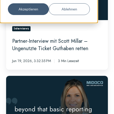
Ungenutzte
Ticket
Akzeptieren
Ablehnen
Guthaben
retten
Interviews
Partner-Interview mit Scott Millar –
Ungenutzte Ticket Guthaben retten
Jun 19, 2026, 3:32:35 PM
3 Min Lesezeit
Partner-
Interview
mit
Melissa
Driesbach