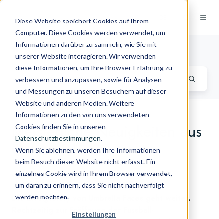
DE
Diese Website speichert Cookies auf Ihrem
Computer. Diese Cookies werden verwendet, um
Informationen darüber zu sammeln, wie Sie mit
Travel Tech Blog
unserer Website interagieren. Wir verwenden
diese Informationen, um Ihre Browser-Erfahrung zu
verbessern und anzupassen, sowie für Analysen
und Messungen zu unseren Besuchern auf dieser
Website und anderen Medien. Weitere
Informationen zu den von uns verwendeten
Meisterliche Neuigkeiten aus
Cookies finden Sie in unseren
Datenschutzbestimmungen
.
Österreich
Wenn Sie ablehnen, werden Ihre Informationen
beim Besuch dieser Website nicht erfasst. Ein
einzelnes Cookie wird in Ihrem Browser verwendet,
von
Magnus Kunhardt
am Jun 10, 2016 5:29:31 PM
um daran zu erinnern, dass Sie nicht nachverfolgt
werden möchten.
Die Erfolgsstory von Umbrella Faces geht weiter.
Rechtzeitig zur Eröffnung der Fussball-
Einstellungen