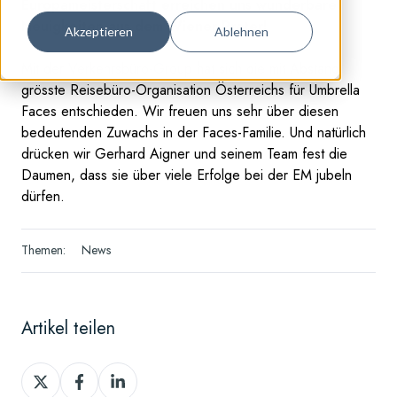
Europameisterschaft erreichen uns wunderbare
Neuigkeiten aus dem Wiener Prater!
Akzeptieren
Ablehnen
Mit der
Verkehrsbüro-Group
hat sich die mit Abstand
grösste Reisebüro-Organisation Österreichs für Umbrella
Faces entschieden. Wir freuen uns sehr über diesen
bedeutenden Zuwachs in der Faces-Familie. Und natürlich
drücken wir Gerhard Aigner und seinem Team fest die
Daumen, dass sie über viele Erfolge bei der EM jubeln
dürfen.
Themen:
News
Artikel teilen
Teilen
Teilen
Teilen
auf
auf
auf